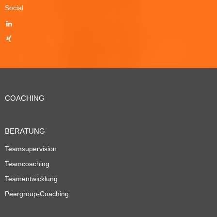
Social
COACHING
BERATUNG
Teamsupervision
Teamcoaching
Teamentwicklung
Peergroup-Coaching