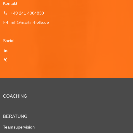
Kontakt
+49 241 4004830
mh@martin-holle.de
Social
COACHING
BERATUNG
Teamsupervision